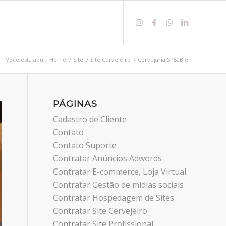
ORA
CHAME NO WHATSAPP
Você está aqui:
Home
/
Site
/
Site Cervejeiro
/
Cervejaria SP50Bier
PÁGINAS
Cadastro de Cliente
Contato
Contato Suporte
Contratar Anúncios Adwords
Contratar E-commerce, Loja Virtual
Contratar Gestão de mídias sociais
Contratar Hospedagem de Sites
Contratar Site Cervejeiro
Contratar Site Profissional